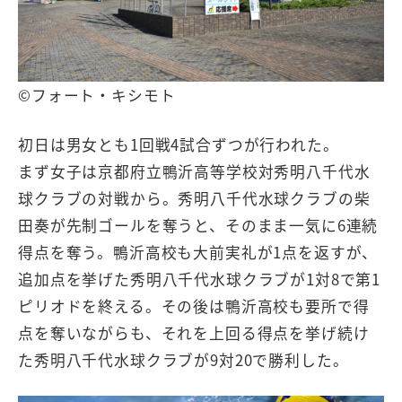
©フォート・キシモト
初日は男女とも1回戦4試合ずつが行われた。
まず女子は京都府立鴨沂高等学校対秀明八千代水
球クラブの対戦から。秀明八千代水球クラブの柴
田奏が先制ゴールを奪うと、そのまま一気に6連続
得点を奪う。鴨沂高校も大前実礼が1点を返すが、
追加点を挙げた秀明八千代水球クラブが1対8で第1
ピリオドを終える。その後は鴨沂高校も要所で得
点を奪いながらも、それを上回る得点を挙げ続け
た秀明八千代水球クラブが9対20で勝利した。