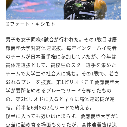
©フォート・キシモト
男子も女子同様4試合が行われた。その1戦目は慶
應義塾大学対高体連選抜。毎年インターハイ覇者
のチームが日本選手権に参加していたが、今年は
高体連選抜として、高校生のスター選手を集めた
チームで大学生や社会人に挑む。その1戦で、若さ
溢れるプレーを披露。第1ピリオドこそ慶應義塾大
学が要所を締めるプレーでリードを奪ったもの
の、第2ピリオドに入ると早々に高体連選抜が逆
転。前半を6対8の2点リードで終える。
後半に入っても勢いは止まらず。慶應義塾大学が1
点差に詰め寄る場面もあったが、高体連選抜は決