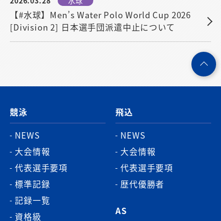
2026.03.28
水球
【#水球】Men’s Water Polo World Cup 2026
[Division 2] 日本選手団派遣中止について
ペ
ー
ジ
競泳
飛込
ト
ッ
NEWS
NEWS
プ
大会情報
大会情報
へ
代表選手要項
代表選手要項
標準記録
歴代優勝者
記録一覧
AS
資格級