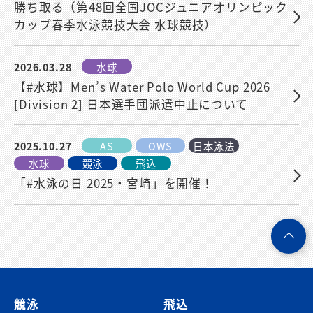
勝ち取る（第48回全国JOCジュニアオリンピック
カップ春季水泳競技大会 水球競技）
2026.03.28
水球
【#水球】Men’s Water Polo World Cup 2026
[Division 2] 日本選手団派遣中止について
2025.10.27
AS
OWS
日本泳法
水球
競泳
飛込
「#水泳の日 2025・宮崎」を開催！
ペ
ー
ジ
競泳
飛込
ト