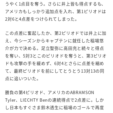
うやく1点目を奪う。さらに井上皆も得点するも、
アメリカもしっかり追加点を入れ、第1ピリオドは
2対6と4点差をつけられてしまった。
この点差に奮起したか、第2ピリオドでは井上に加
え、今シーズンからキャプテンに就任した稲場悠
介が力で決める。足立聖弥に高田充と続々と得点
を奪い、5対3とこのピリオドを奪うと、第3ピリオ
ドも攻撃の手を緩めず、6対4とさらに点差を縮め
て、最終ピリオドを前にしてとうとう13対13の同
点に追いついた。
勝負の第4ピリオド、アメリカのABRAMSON
Tyler、LIECHTY Benの連続得点で2点差に。しか
し日本もすぐさま鈴木透生に稲場のゴールで再度