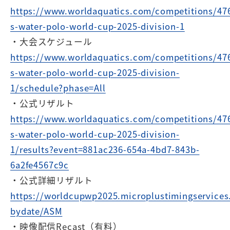
https://www.worldaquatics.com/competitions/47
s-water-polo-world-cup-2025-division-1
・大会スケジュール
https://www.worldaquatics.com/competitions/47
s-water-polo-world-cup-2025-division-
1/schedule?phase=All
・公式リザルト
https://www.worldaquatics.com/competitions/47
s-water-polo-world-cup-2025-division-
1/results?event=881ac236-654a-4bd7-843b-
6a2fe4567c9c
・公式詳細リザルト
https://worldcupwp2025.microplustimingservices
bydate/ASM
・映像配信Recast（有料）