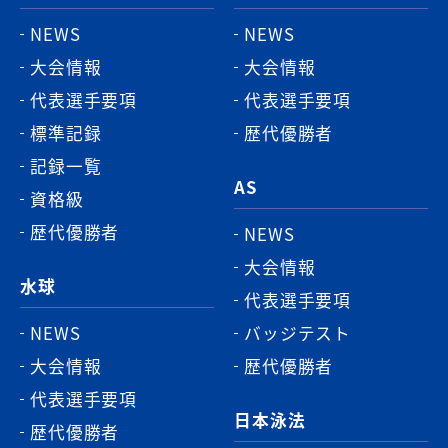
ッ
NEWS
NEWS
プ
大会情報
大会情報
へ
代表選手要項
代表選手要項
標準記録
歴代優勝者
記録一覧
AS
資格級
歴代優勝者
NEWS
大会情報
水球
代表選手要項
NEWS
バッジテスト
大会情報
歴代優勝者
代表選手要項
日本泳法
歴代優勝者