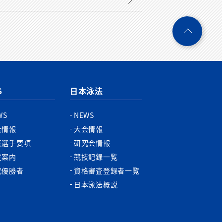
ペ
ー
ジ
ト
ッ
プ
S
日本泳法
へ
WS
NEWS
会情報
大会情報
表選手要項
研究会情報
定案内
競技記録一覧
代優勝者
資格審査登録者一覧
日本泳法概説