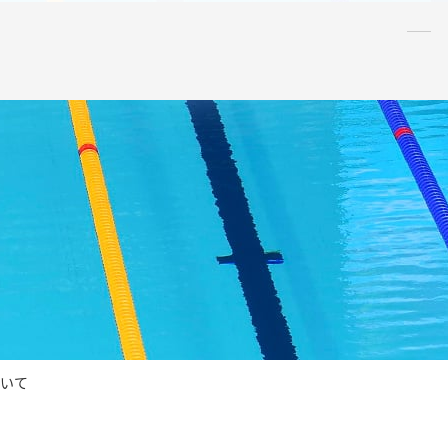
水泳
指導者
連盟
情報
アンチ・
ドーピング
AQUA CREW
スポンサー
水球
AS
OWS
日本泳法
ついて