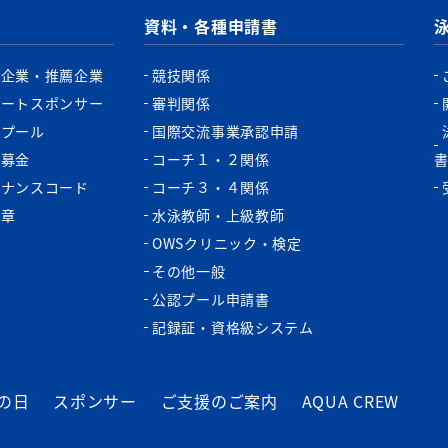
資料・各種申請書
認企業・推薦企業
競技関係
ポートスポンサー
審判関係
認プール
国際交流事業承認申請
税募金
コーチ１・２関係
バナンスコード
コーチ３・４関係
功章
水泳教師・上級教師
OWSクリニック・検定
その他一般
公認プール申請書
記録証・資格級システム
の日
スポンサー
ご支援のご案内
AQUA CREW