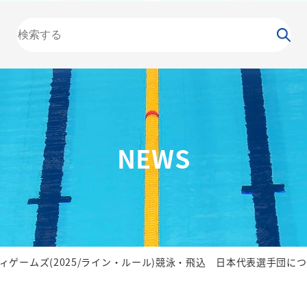
大会
カレンダー
NEWS
お知らせ
（委員会）
泳力
検定
水泳
の日
競泳
飛込
NEWS
ティゲームズ(2025/ライン・ルール)競泳・飛込 日本代表選手団に