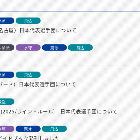
競泳
飛込
知・名古屋）日本代表選手団について
本泳法
水球
競泳
飛込
競泳
飛込
メダバード）日本代表選手団について
飛込
(2025/ライン・ルール) 日本代表選手団について
水球
競泳
飛込
 ガイドブック発刊しました