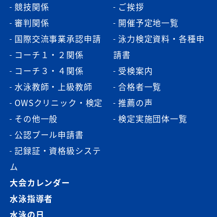
競技関係
ご挨拶
審判関係
開催予定地一覧
国際交流事業承認申請
泳力検定資料・各種申
コーチ１・２関係
請書
コーチ３・４関係
受検案内
水泳教師・上級教師
合格者一覧
OWSクリニック・検定
推薦の声
その他一般
検定実施団体一覧
公認プール申請書
記録証・資格級システ
ム
大会カレンダー
水泳指導者
水泳の日