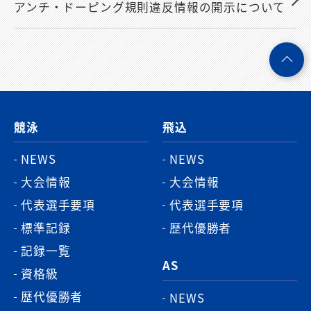
アンチ・ドーピング規則違反情報の開示について
ペ
ー
ジ
競泳
飛込
ト
ッ
NEWS
NEWS
プ
大会情報
大会情報
へ
代表選手要項
代表選手要項
標準記録
歴代優勝者
記録一覧
AS
資格級
歴代優勝者
NEWS