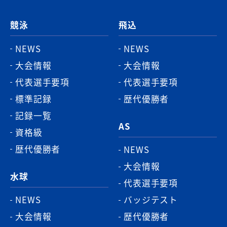
ジ
競泳
飛込
ト
ッ
NEWS
NEWS
プ
大会情報
大会情報
へ
代表選手要項
代表選手要項
標準記録
歴代優勝者
記録一覧
AS
資格級
歴代優勝者
NEWS
大会情報
水球
代表選手要項
NEWS
バッジテスト
大会情報
歴代優勝者