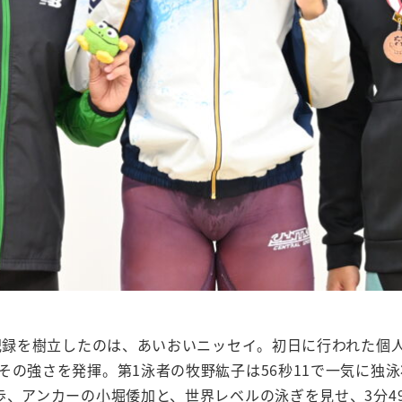
新記録を樹立したのは、あいおいニッセイ。初日に行われた個
その強さを発揮。第1泳者の牧野紘子は56秒11で一気に独
歩、アンカーの小堀倭加と、世界レベルの泳ぎを見せ、3分49