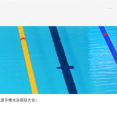
水泳
指導者
連盟
情報
アンチ・
ドーピング
AQUA CREW
スポンサー
水球
AS
OWS
日本泳法
人選手権水泳競技大会）