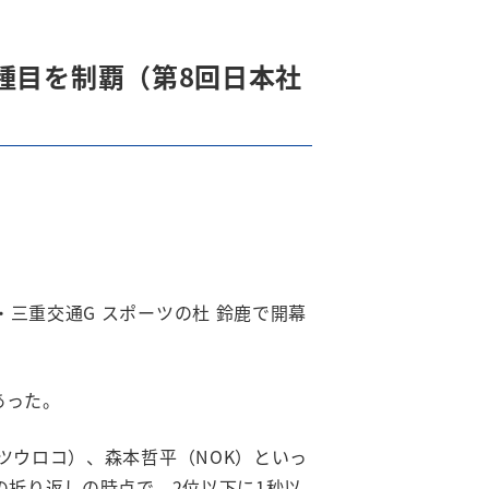
種目を制覇（第8回日本社
三重交通G スポーツの杜 鈴鹿で開幕
あった。
ツウロコ）、森本哲平（NOK）といっ
の折り返しの時点で、2位以下に1秒以