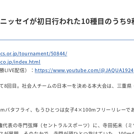
ニッセイが初日行われた10種目のうち9
）
ics.or.jp/tournament/50844/
.co.jp/index.html
LIVE配信）：
https://www.youtube.com/@JAQUA1924
て8回目。社会人チームの日本一を決める本大会は、三重県・
0mバタフライ、もうひとつは女子4×100mフリーリレーで
手権代表の寺門弦輝（セントラルスポーツ）に、寺田拓未（ミ
スが展開。そのなかで、寺門が頭ひとつ抜けていた。100m