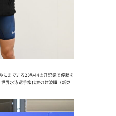
秒にまで迫る23秒44の好記録で優勝を
で、世界水泳選手権代表の難波暉（新東