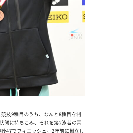
人競技9種目のうち、なんと8種目を制
泳状態に持ちこみ、それを第2泳者の青
秒47でフィニッシュ。2年前に樹立し