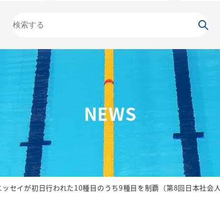
大会
カレンダー
NEWS
お知らせ
（委員会）
泳力
検定
水泳
の日
競泳
飛込
NEWS
ニッセイが初日行われた10種目のうち9種目を制覇（第8回日本社会