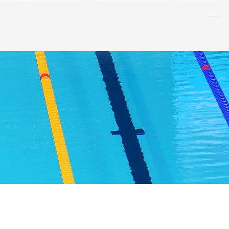
水泳
指導者
連盟
情報
アンチ・
ドーピング
AQUA CREW
スポンサー
水球
AS
OWS
日本泳法