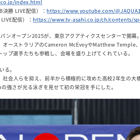
.co.jp/index.html
勝 LIVE配信）：
https://www.youtube.com/@JAQUA
LIVE配信）：
https://www.tv-asahi.co.jp/ch/contents/sp
ャパンオープン2025が、東京アクアティクスセンターで開
トラリアのCameron McEvoyやMatthew Temple、
、世界のトップ選手たちも参戦し、会場を盛り上げてくれている。
いる。
生、社会人らを抑え、前半から積極的に攻めた高校2年生の大
5mの強さが光る泳ぎを見せて初の栄冠を手にした。