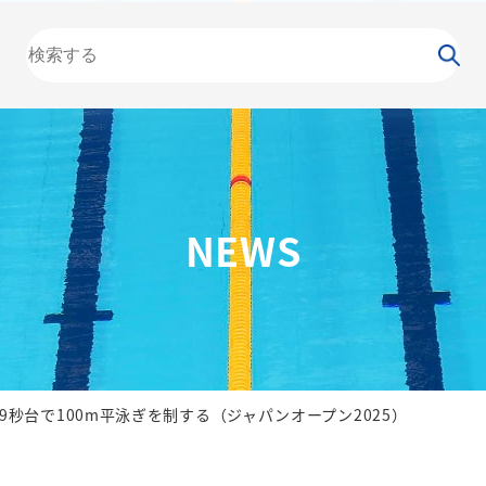
大会
カレンダー
NEWS
お知らせ
（委員会）
泳力
検定
水泳
の日
競泳
飛込
NEWS
9秒台で100m平泳ぎを制する（ジャパンオープン2025）