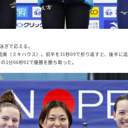
泳ぎで応える。
美（ミキハウス）。前半を31秒09で折り返すと、後半に追い上げ
得の1分06秒92で優勝を勝ち取った。