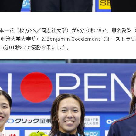
梶本一花（枚方SS／同志社大学）が8分30秒78で、蝦名愛
明治大学大学院）とBenjamin Goedemans（オース
15分01秒82で優勝を果たした。