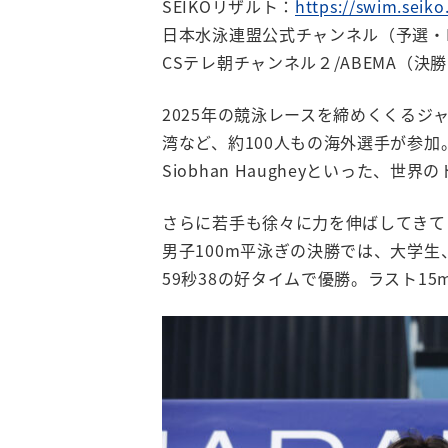
SEIKOリザルト：
https://swim.seiko
日本水泳連盟公式チャンネル（予選・B決
CSテレ朝チャンネル２/ABEMA（決勝 
2025年の競泳レースを締めくくるジ
湾など、約100人もの海外選手が参加。オース
Siobhan Haugheyといった
さらに若手も徐々に力を伸ばしてきて
男子100m平泳ぎの決勝では、大学
59秒38の好タイムで優勝。ラスト1