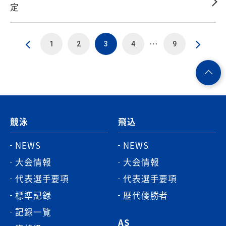
定
…
1
2
3
4
9
ペ
ー
ジ
競泳
飛込
ト
ッ
NEWS
NEWS
プ
大会情報
大会情報
へ
代表選手要項
代表選手要項
標準記録
歴代優勝者
記録一覧
AS