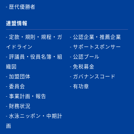
歴代優勝者
連盟情報
定款・規則・規程・ガ
公認企業・推薦企業
イドライン
サポートスポンサー
評議員・役員名簿・組
公認プール
織図
免税募金
加盟団体
ガバナンスコード
委員会
有功章
事業計画・報告
財務状況
水泳ニッポン・中期計
画