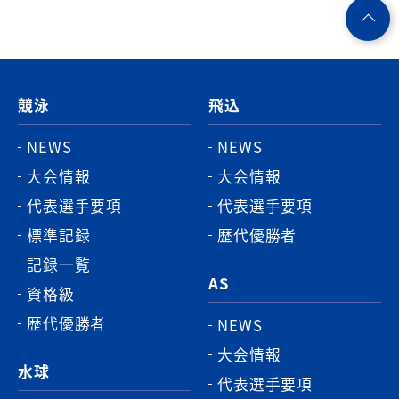
ペ
ー
ジ
競泳
飛込
ト
ッ
NEWS
NEWS
プ
大会情報
大会情報
へ
代表選手要項
代表選手要項
標準記録
歴代優勝者
記録一覧
AS
資格級
歴代優勝者
NEWS
大会情報
水球
代表選手要項