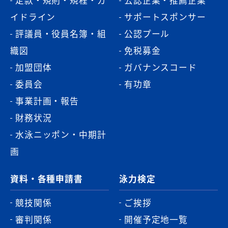
定款・規則・規程・ガ
公認企業・推薦企業
イドライン
サポートスポンサー
評議員・役員名簿・組
公認プール
織図
免税募金
加盟団体
ガバナンスコード
委員会
有功章
事業計画・報告
財務状況
水泳ニッポン・中期計
画
資料・各種申請書
泳力検定
競技関係
ご挨拶
審判関係
開催予定地一覧