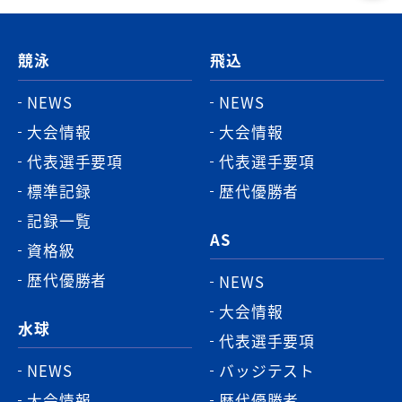
ー
ジ
競泳
飛込
ト
ッ
NEWS
NEWS
プ
大会情報
大会情報
へ
代表選手要項
代表選手要項
標準記録
歴代優勝者
記録一覧
AS
資格級
歴代優勝者
NEWS
大会情報
水球
代表選手要項
NEWS
バッジテスト
大会情報
歴代優勝者