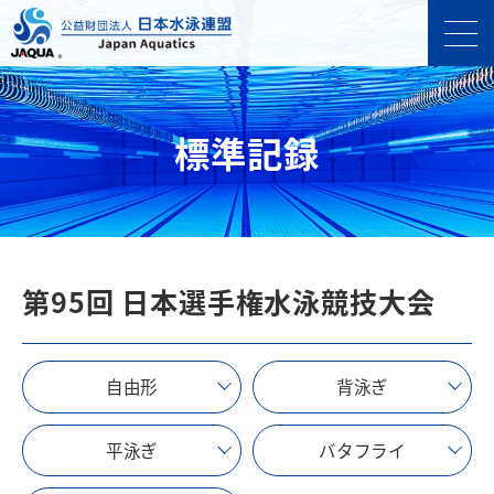
標準記録
第95回 日本選手権水泳競技大会
自由形
背泳ぎ
平泳ぎ
バタフライ