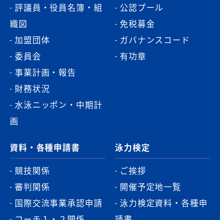
評議員・役員名簿・組
公認プール
織図
免税募金
加盟団体
ガバナンスコード
委員会
有功章
事業計画・報告
財務状況
水泳ニッポン・中期計
画
資料・各種申請書
泳力検定
競技関係
ご挨拶
審判関係
開催予定地一覧
国際交流事業承認申請
泳力検定資料・各種申
コーチ１・２関係
請書