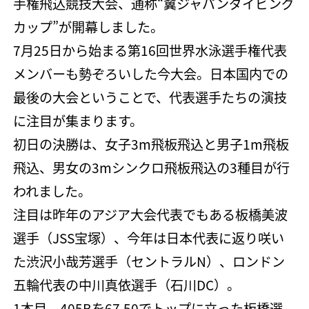
手権飛込競技大会、通称“翼ジャパンダイビング
カップ”が開幕しました。
7月25日から始まる第16回世界水泳選手権代表
メンバーも勢ぞろいした今大会。日本国内での
最後の大会ということで、代表選手たちの演技
に注目が集まります。
初日の決勝は、女子3m飛板飛込と男子1m飛板
飛込、男女の3mシンクロ飛板飛込の3種目が行
われました。
注目は昨年のアジア大会代表でもある板橋美波
選手（JSS宝塚）、今年は日本代表に返り咲い
た渋沢小哉芳選手（セントラルN）、ロンドン
五輪代表の中川真依選手（石川DC）。
1本目、405Bを67.50でトップに立った板橋選