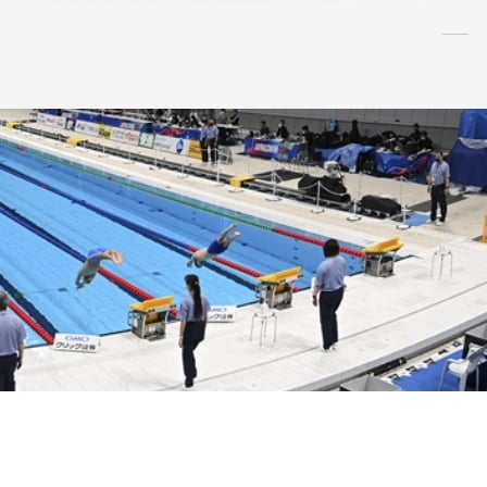
水泳
指導者
連盟
情報
アンチ・
ドーピング
AQUA CREW
スポンサー
水球
AS
OWS
日本泳法