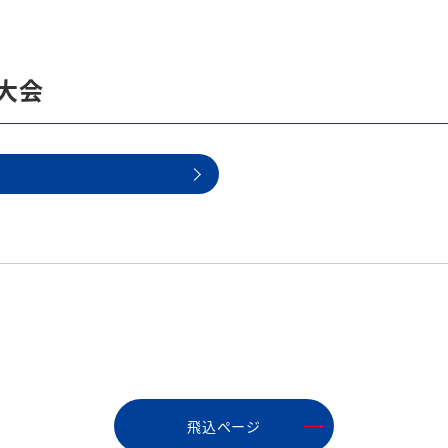
大会
飛込ページ