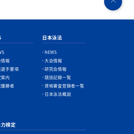
ペ
ー
ジ
ト
ッ
プ
S
日本泳法
へ
WS
NEWS
会情報
大会情報
表選手要項
研究会情報
定案内
競技記録一覧
代優勝者
資格審査登録者一覧
日本泳法概説
泳力検定