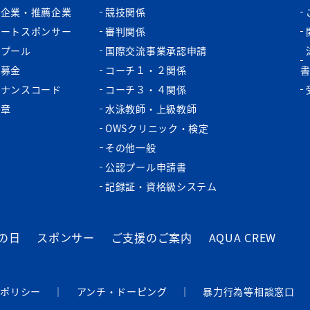
認企業・推薦企業
競技関係
ポートスポンサー
審判関係
認プール
国際交流事業承認申請
税募金
コーチ１・２関係
バナンスコード
コーチ３・４関係
功章
水泳教師・上級教師
OWSクリニック・検定
その他一般
公認プール申請書
記録証・資格級システム
の日
スポンサー
ご支援のご案内
AQUA CREW
ーポリシー
｜
アンチ・ドーピング
｜
暴⼒⾏為等相談窓⼝