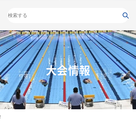
大会
カレンダー
NEWS
お知らせ
（委員会）
泳力
検定
水泳
の日
競泳
飛込
⼤会情報
会