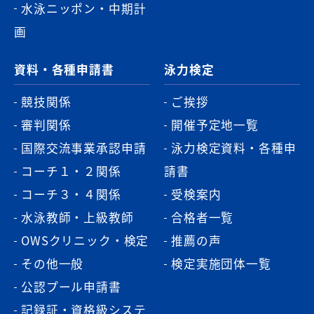
水泳ニッポン・中期計
画
資料・各種申請書
泳力検定
競技関係
ご挨拶
審判関係
開催予定地一覧
国際交流事業承認申請
泳力検定資料・各種申
コーチ１・２関係
請書
コーチ３・４関係
受検案内
水泳教師・上級教師
合格者一覧
OWSクリニック・検定
推薦の声
その他一般
検定実施団体一覧
公認プール申請書
記録証・資格級システ