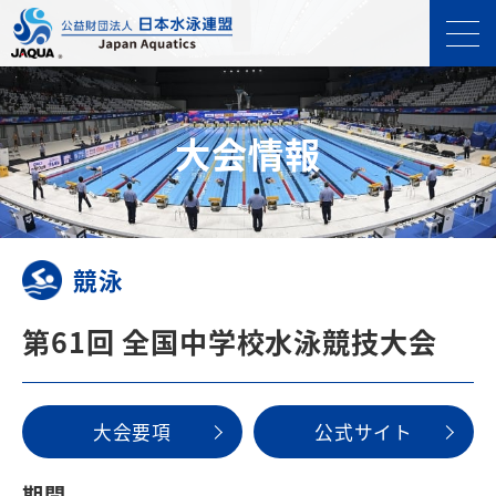
⼤会情報
競泳
第61回 全国中学校水泳競技大会
⼤会要項
公式サイト
期間