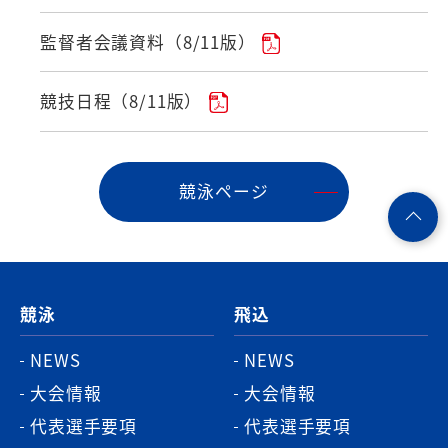
監督者会議資料（8/11版）
競技日程（8/11版）
競泳ページ
ペ
ー
ジ
競泳
飛込
ト
ッ
NEWS
NEWS
プ
大会情報
大会情報
へ
代表選手要項
代表選手要項