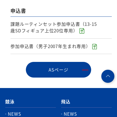
申込書
課題ルーティンセット参加申込書（13-15
歳SDフィギュア上位20位専用）
参加申込書（男子2007年生まれ専用）
ASページ
ペ
ー
ジ
競泳
飛込
ト
ッ
NEWS
NEWS
プ