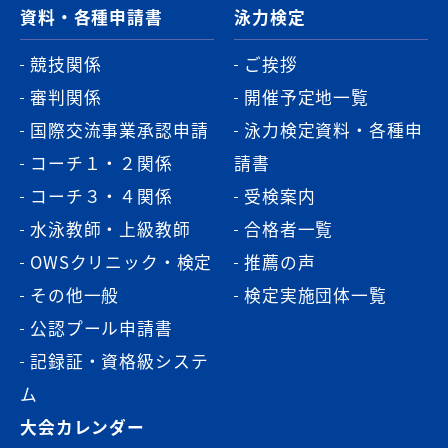
資料・各種申請書
泳力検定
競技関係
ご挨拶
審判関係
開催予定地一覧
国際交流事業承認申請
泳力検定資料・各種申
コーチ１・２関係
請書
コーチ３・４関係
受検案内
水泳教師・上級教師
合格者一覧
OWSクリニック・検定
推薦の声
その他一般
検定実施団体一覧
公認プール申請書
記録証・資格級システ
ム
大会カレンダー