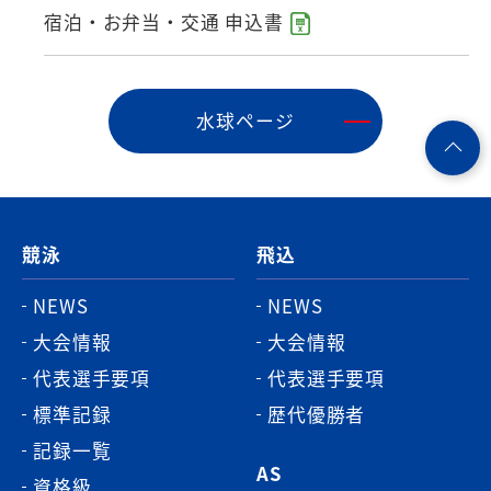
宿泊・お弁当・交通 申込書
水球ページ
ペ
ー
ジ
競泳
飛込
ト
ッ
NEWS
NEWS
プ
大会情報
大会情報
へ
代表選手要項
代表選手要項
標準記録
歴代優勝者
記録一覧
AS
資格級