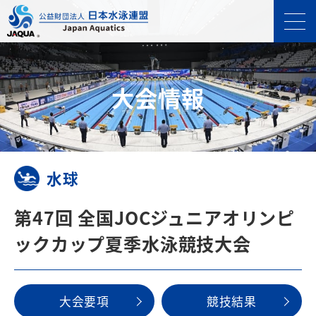
⼤会情報
水球
第47回 全国JOCジュニアオリンピ
ックカップ夏季水泳競技大会
⼤会要項
競技結果