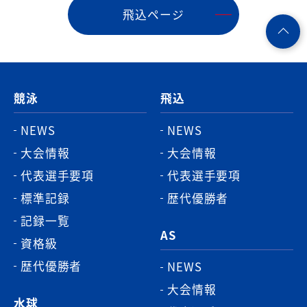
飛込ページ
ペ
ー
ジ
競泳
飛込
ト
ッ
NEWS
NEWS
プ
大会情報
大会情報
へ
代表選手要項
代表選手要項
標準記録
歴代優勝者
記録一覧
AS
資格級
歴代優勝者
NEWS
大会情報
水球