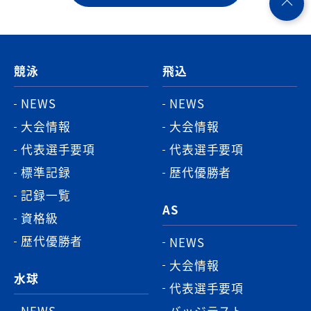
ペ
ー
ジ
競泳
飛込
ト
ッ
NEWS
NEWS
プ
大会情報
大会情報
へ
代表選手要項
代表選手要項
標準記録
歴代優勝者
記録一覧
AS
資格級
歴代優勝者
NEWS
大会情報
水球
代表選手要項
NEWS
バッジテスト