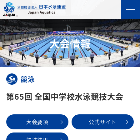
⼤会情報
競泳
第65回 全国中学校水泳競技大会
⼤会要項
公式サイト