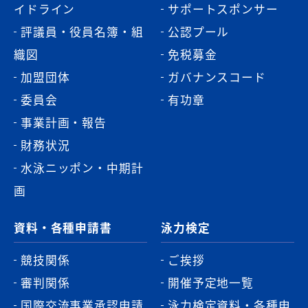
イドライン
サポートスポンサー
評議員・役員名簿・組
公認プール
織図
免税募金
加盟団体
ガバナンスコード
委員会
有功章
事業計画・報告
財務状況
水泳ニッポン・中期計
画
資料・各種申請書
泳力検定
競技関係
ご挨拶
審判関係
開催予定地一覧
国際交流事業承認申請
泳力検定資料・各種申