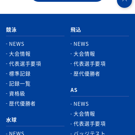
ペ
ー
ジ
競泳
飛込
ト
ッ
NEWS
NEWS
プ
大会情報
大会情報
へ
代表選手要項
代表選手要項
標準記録
歴代優勝者
記録一覧
AS
資格級
歴代優勝者
NEWS
大会情報
水球
代表選手要項
NEWS
バッジテスト