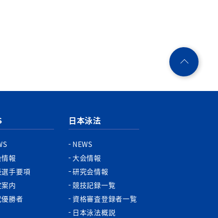
ペ
ー
ジ
ト
ッ
プ
S
日本泳法
へ
WS
NEWS
会情報
大会情報
表選手要項
研究会情報
定案内
競技記録一覧
代優勝者
資格審査登録者一覧
日本泳法概説