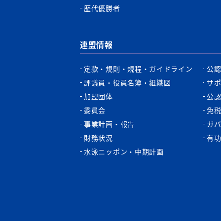
歴代優勝者
連盟情報
定款・規則・規程・ガイドライン
公
評議員・役員名簿・組織図
サ
加盟団体
公
委員会
免
事業計画・報告
ガ
財務状況
有
水泳ニッポン・中期計画