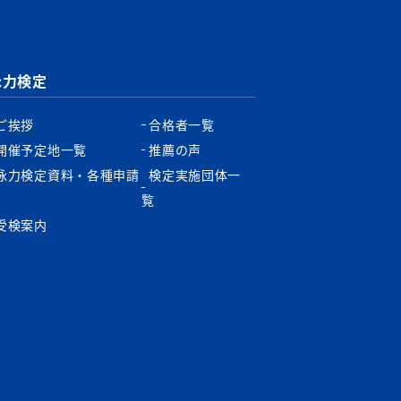
泳力検定
ご挨拶
合格者一覧
開催予定地一覧
推薦の声
泳力検定資料・各種申請
検定実施団体一
書
覧
受検案内