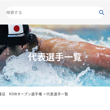
大会
カレンダー
NEWS
お知らせ
（委員会）
泳力
検定
水泳
の日
競泳
飛込
代表選⼿⼀覧
遠征 NSWオープン選手権
代表選⼿⼀覧