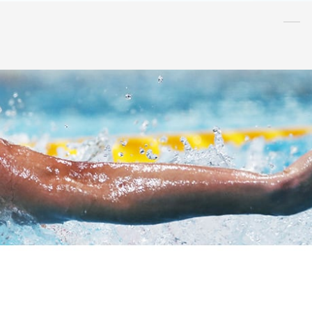
水泳
指導者
連盟
情報
アンチ・
ドーピング
AQUA CREW
スポンサー
水球
AS
OWS
日本泳法