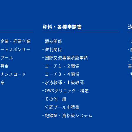
資料・各種申請書
認企業・推薦企業
競技関係
ポートスポンサー
審判関係
認プール
国際交流事業承認申請
税募金
コーチ１・２関係
バナンスコード
コーチ３・４関係
功章
水泳教師・上級教師
OWSクリニック・検定
その他一般
公認プール申請書
記録証・資格級システム