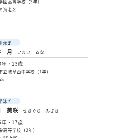
学園高等学校（3年）
ミ海老名
平泳ぎ
井 月
いまい るな
00年・13歳
市立岐阜西中学校（1年）
SS
平泳ぎ
口 美咲
せきぐち みさき
96年・17歳
栄高等学校（2年）
トSS上尾