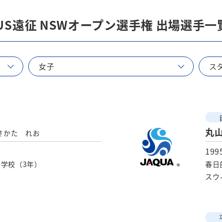
US遠征 NSWオープン選手権 出場選⼿⼀
女子
ス
丸
さかた れお
19
学校（3年）
春日
スウ