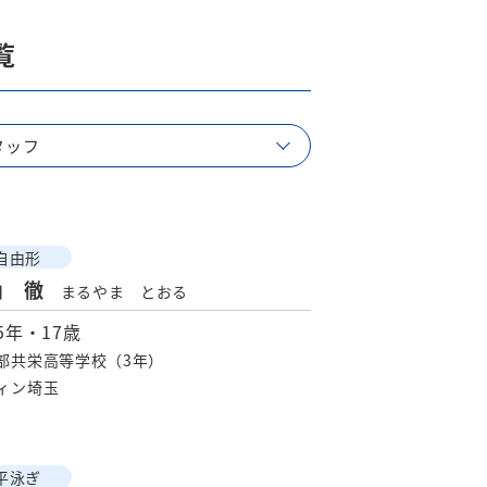
覧
タッフ
自由形
山 徹
まるやま とおる
95年・17歳
部共栄高等学校（3年）
ィン埼玉
平泳ぎ