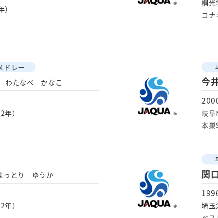
桐光
年）
コナ
メドレー
今
わたなべ かなこ
20
2年）
岐阜
本巣
関
はっとり ゆうか
19
2年）
埼玉
ベス