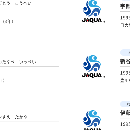
ごとう こうへい
宇
19
（3年）
日大
新
わたなべ いっぺい
19
年）
豊川
伊
やすえ たかや
19