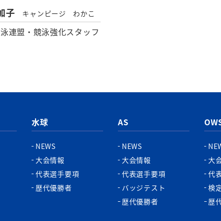
和加子
キャンピージ わかこ
水泳連盟・競泳強化スタッフ
水球
AS
OW
NEWS
NEWS
NE
大会情報
大会情報
大
代表選手要項
代表選手要項
代
歴代優勝者
バッジテスト
検
歴代優勝者
歴