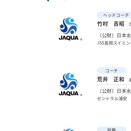
ヘッドコーチ
竹村 吉昭
（公財）日本
JSS長岡スイミ
コーチ
荒井 正和
（公財）日本
セントラル浦安
総務