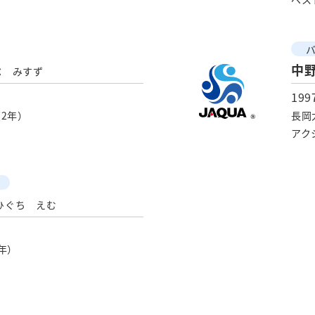
中
ぶ みすず
19
2年）
長岡
アク
ひぐち えむ
年）