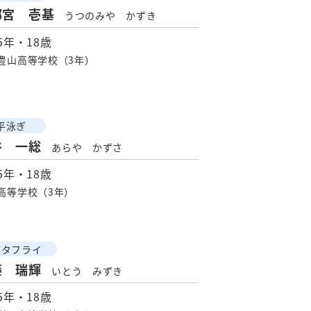
都宮 壱基
うつのみや かずき
95年・18歳
豊山高等学校（3年）
平泳ぎ
谷 一総
あらや かずさ
95年・18歳
高等学校（3年）
バタフライ
藤 瑞輝
いとう みずき
95年・18歳