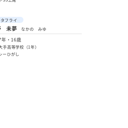
バタフライ
野 未夢
なかの みゆ
97年・16歳
大手高等学校（1年）
シーひがし