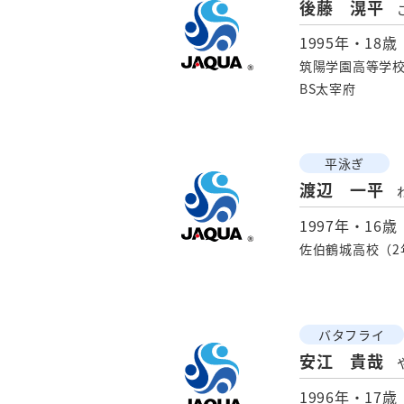
後藤 滉平
1995年・18歳
筑陽学園高等学校
BS太宰府
平泳ぎ
渡辺 一平
1997年・16歳
佐伯鶴城高校（2
バタフライ
安江 貴哉
1996年・17歳