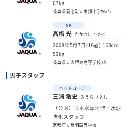
67kg
岐阜県養老町立東部中学校3年
GK
髙橋 光
たかはし ひかる
2008年5月7日(16歳)
168cm
59kg
岐阜県立大垣東高等学校1年
男子スタッフ
ヘッドコーチ
三浦 敏史
みうら さとし
（公財）日本水泳連盟・水球
強化スタッフ
京都府立鳥羽高等学校