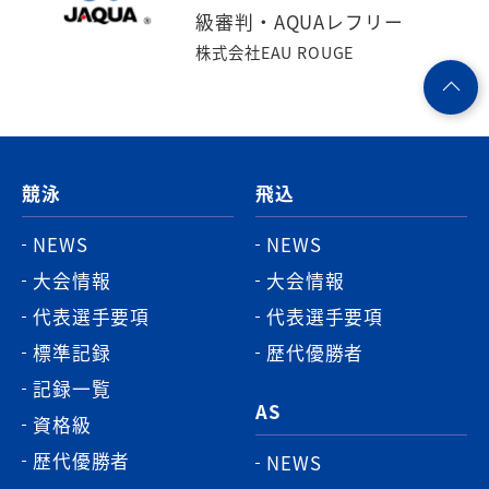
級審判・AQUAレフリー
株式会社EAU ROUGE
ペ
ー
ジ
競泳
飛込
ト
ッ
NEWS
NEWS
プ
大会情報
大会情報
へ
代表選手要項
代表選手要項
標準記録
歴代優勝者
記録一覧
AS
資格級
歴代優勝者
NEWS