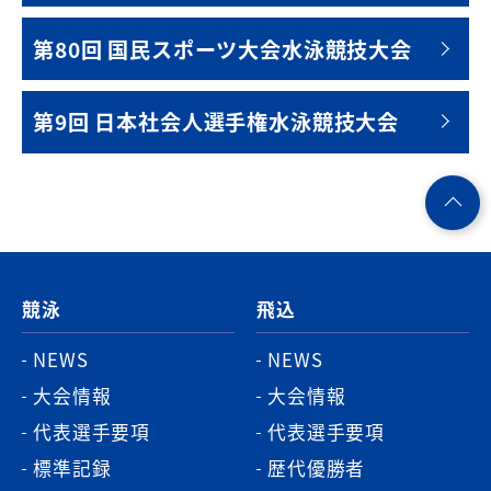
第80回 国民スポーツ大会水泳競技大会
第9回 日本社会人選手権水泳競技大会
ペ
ー
ジ
競泳
飛込
ト
ッ
NEWS
NEWS
プ
大会情報
大会情報
へ
代表選手要項
代表選手要項
標準記録
歴代優勝者