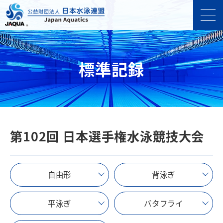
標準記録
第102回 日本選手権水泳競技大会
自由形
背泳ぎ
平泳ぎ
バタフライ