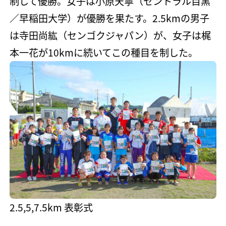
制して優勝。女子は小原天寧（セントラル目黒
／早稲田大学）が優勝を果たす。2.5kmの男子
は寺田尚紘（センゴクジャパン）が、女子は梶
本一花が10kmに続いてこの種目を制した。
2.5,5,7.5km 表彰式