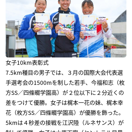
女子10km表彰式
7.5km種目の男子では、３月の国際大会代表選
手選考会の1500mを制した若手、今福和志（枚
方SS／四條畷学園高）が２位以下に２分近くの
差をつけて優勝。女子は梶本一花の妹、梶本幸
花（枚方SS／四條畷学園高）が優勝を飾った。
5kmは４秒差の接戦を江沢陸（ルネサンス）が