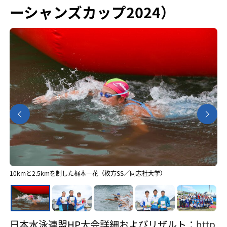
ーシャンズカップ2024）
10kmと2.5kmを制した梶本一花（枚方SS／同志社大学）
女子10km表彰式
10km優勝の南出大伸（木下グループ）
10km表彰式
2.5,5,7.5km 表彰式
日本水泳連盟HP大会詳細およびリザルト：
http