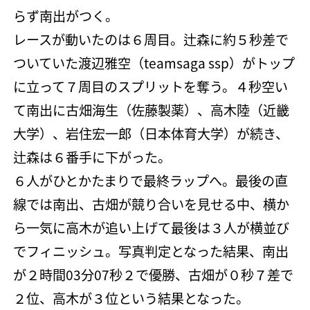
らず南出がつく。
レースが動いたのは６周目。辻森に約５秒差で
ついていた渡辺雅空（teamsaga ssp）がトップ
に立って７周目のスプリットを奪う。４秒空い
て南出に古畑海生（佐藤製薬）、高木陸（近畿
大学）、岩住宏一郎（日本体育大学）が続き、
辻森は６番手に下がった。
６人がひとかたまりで最終ラップへ。最後の直
線では南出、古畑が競り合いを見せる中、横か
ら一気に高木が追い上げて最後は３人が横並び
でフィニッシュ。写真判定となった結果、南出
が２時間03分07秒２で優勝、古畑が０秒７差で
２位、高木が３位という結果となった。