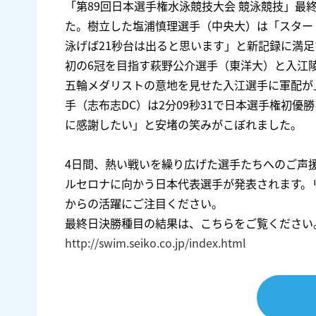
「第89回日本選手権水泳競技大会 競泳競技」最
た。樹立した塩浦慎理選手（中央大）は「スター
泳げば21秒台は出ると思います」と新記録に満
初の6冠を目指す萩野公介選手（東洋大）と入江陵
五輪メダリストの意地を見せた入江選手に軍配が
手（志布志DC）は2分09秒31で日本選手権初
に感謝したい」と安堵の笑みがこぼれました。
4日間、熱い戦いを繰り広げた選手たちへのご声援
ルセロナに向かう日本代表選手が発表されます。
からの活躍にご注目ください。
最終日決勝種目の結果は、こちらをご覧ください
http://swim.seiko.co.jp/index.html