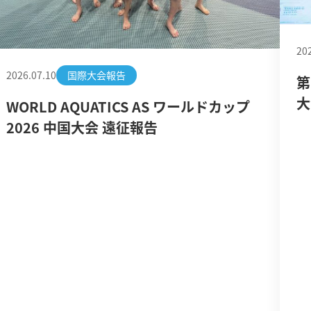
20
2026.07.10
国際大会報告
第
大
WORLD AQUATICS AS ワールドカップ
2026 中国大会 遠征報告