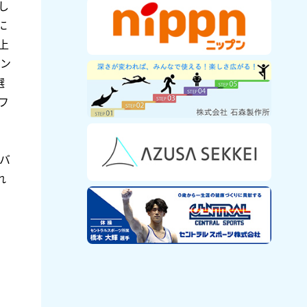
し
に
上
ドン
選
フ
バ
れ