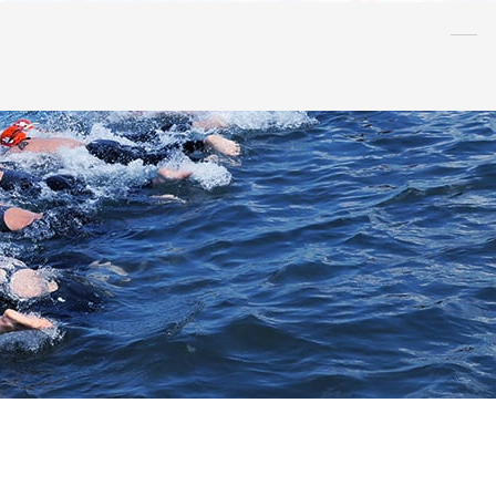
水泳
指導者
連盟
情報
アンチ・
ドーピング
AQUA CREW
スポンサー
水球
AS
OWS
日本泳法