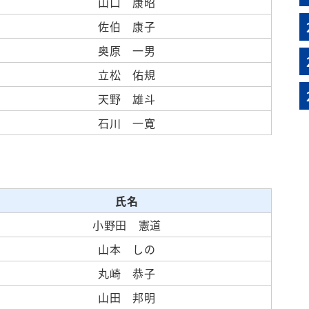
山口 康昭
佐伯 康子
奥原 一男
立松 佑規
天野 雄斗
石川 一寛
氏名
小野田 憲道
山本 しの
丸崎 恭子
山田 邦明