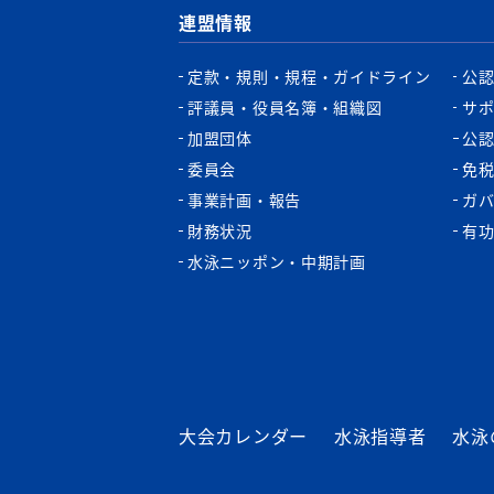
連盟情報
定款・規則・規程・ガイドライン
公
評議員・役員名簿・組織図
サ
加盟団体
公
委員会
免
事業計画・報告
ガ
財務状況
有
水泳ニッポン・中期計画
大会カレンダー
水泳指導者
水泳