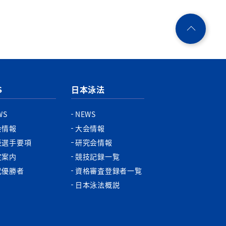
ペ
ー
ジ
ト
ッ
プ
S
日本泳法
へ
WS
NEWS
会情報
大会情報
表選手要項
研究会情報
定案内
競技記録一覧
代優勝者
資格審査登録者一覧
日本泳法概説