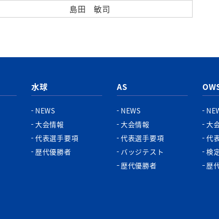
島田 敏司
水球
AS
OW
NEWS
NEWS
NE
大会情報
大会情報
大
代表選手要項
代表選手要項
代
歴代優勝者
バッジテスト
検
歴代優勝者
歴