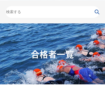
大会
カレンダー
NEWS
お知らせ
（委員会）
泳力
検定
水泳
の日
競泳
飛込
合格者一覧