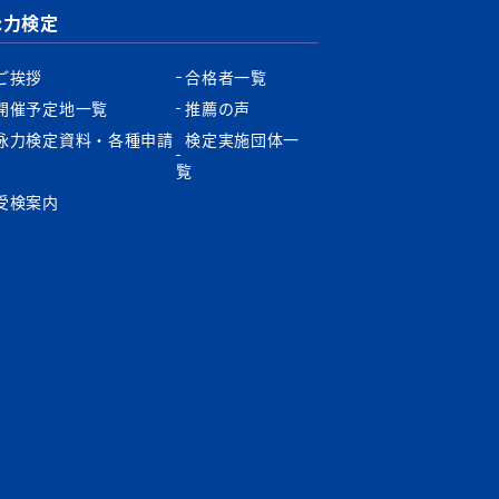
泳力検定
ご挨拶
合格者一覧
開催予定地一覧
推薦の声
泳力検定資料・各種申請
検定実施団体一
書
覧
受検案内