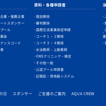
資料・各種申請書
認企業・推薦企業
競技関係
ポートスポンサー
審判関係
認プール
国際交流事業承認申請
税募金
コーチ１・２関係
バナンスコード
コーチ３・４関係
功章
水泳教師・上級教師
OWSクリニック・検定
その他一般
公認プール申請書
記録証・資格級システム
の日
スポンサー
ご支援のご案内
AQUA CREW