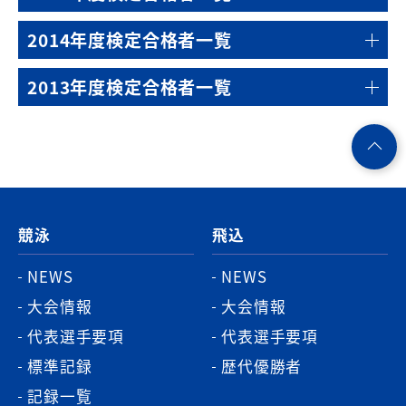
2014年度検定合格者一覧
2013年度検定合格者一覧
ペ
ー
ジ
競泳
飛込
ト
ッ
NEWS
NEWS
プ
大会情報
大会情報
へ
代表選手要項
代表選手要項
標準記録
歴代優勝者
記録一覧