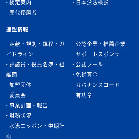
検定案内
日本泳法概説
歴代優勝者
連盟情報
定款・規則・規程・ガ
公認企業・推薦企業
イドライン
サポートスポンサー
評議員・役員名簿・組
公認プール
織図
免税募金
加盟団体
ガバナンスコード
委員会
有功章
事業計画・報告
財務状況
水泳ニッポン・中期計
画