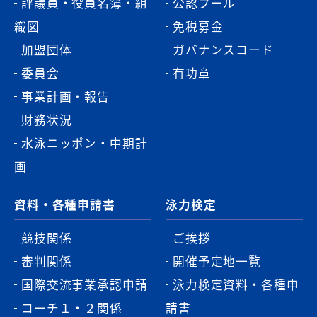
評議員・役員名簿・組
公認プール
織図
免税募金
加盟団体
ガバナンスコード
委員会
有功章
事業計画・報告
財務状況
水泳ニッポン・中期計
画
資料・各種申請書
泳力検定
競技関係
ご挨拶
審判関係
開催予定地一覧
国際交流事業承認申請
泳力検定資料・各種申
コーチ１・２関係
請書