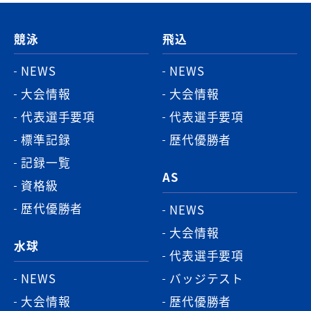
ー
ジ
競泳
飛込
ト
ッ
NEWS
NEWS
プ
大会情報
大会情報
へ
代表選手要項
代表選手要項
標準記録
歴代優勝者
記録一覧
AS
資格級
歴代優勝者
NEWS
大会情報
水球
代表選手要項
NEWS
バッジテスト
大会情報
歴代優勝者