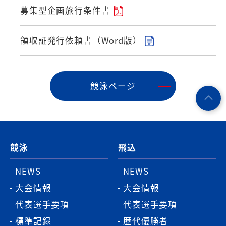
募集型企画旅行条件書
領収証発行依頼書（Word版）
競泳ページ
ペ
ー
ジ
競泳
飛込
ト
ッ
NEWS
NEWS
プ
大会情報
大会情報
へ
代表選手要項
代表選手要項
標準記録
歴代優勝者